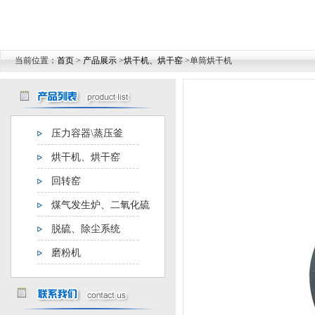
当前位置：
首页
>
产品展示
>
烘干机、烘干窑
>单筒烘干机
压力容器\蒸压釜
烘干机、烘干窑
回转窑
煤气发生炉、二氧化硫
发生器
脱硫、除尘系统
磨粉机