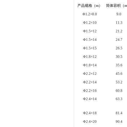
产品规格（m）
筒体容积（m
Φ1.2×8.0
9.0
Φ1.2×10
11.3
Φ1.5×12
21.2
Φ1.5×14
24.7
Φ1.5×15
26.5
Φ1.8×12
30.5
Φ1.8×14
35.6
Φ2.2×12
45.6
Φ2.2×14
53.2
Φ2.2×16
60.8
Φ2.4×14
63.3
Φ2.4×18
81.4
Φ2.4×20
90.4