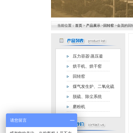
当前位置：
首页
>
产品展示
>
回转窑
>金茂的回
压力容器\蒸压釜
烘干机、烘干窑
回转窑
煤气发生炉、二氧化硫
发生器
脱硫、除尘系统
磨粉机
请您留言